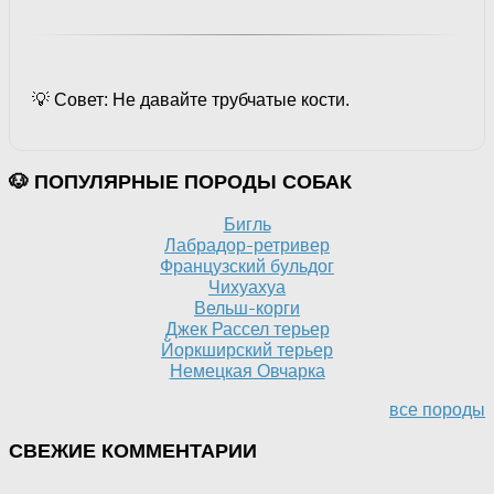
💡 Совет: Не давайте трубчатые кости.
🐶 ПОПУЛЯРНЫЕ ПОРОДЫ СОБАК
Бигль
Лабрадор-ретривер
Французский бульдог
Чихуахуа
Вельш-корги
Джек Рассел терьер
Йоркширский терьер
Немецкая Овчарка
все породы
СВЕЖИЕ КОММЕНТАРИИ