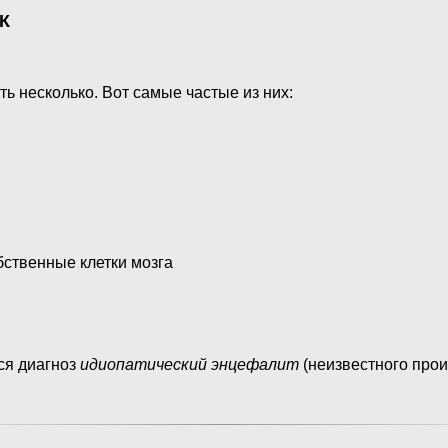
К
ь несколько. Вот самые частые из них:
обственные клетки мозга
ся диагноз
идиопатический энцефалит
(неизвестного прои