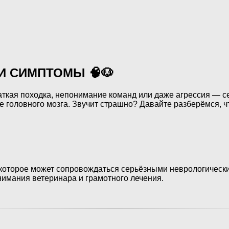
И СИМПТОМЫ 🧠🐶
аткая походка, непонимание команд или даже агрессия — с
головного мозга. Звучит страшно? Давайте разберёмся, чт
 которое может сопровождаться серьёзными неврологическ
нимания ветеринара и грамотного лечения.