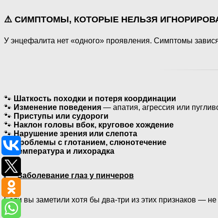
⚠️ СИМПТОМЫ, КОТОРЫЕ НЕЛЬЗЯ ИГНОРИРОВ
У энцефалита нет «одного» проявления. Симптомы зависят
🐾
Шаткость походки и потеря координации
🐾
Изменение поведения
— апатия, агрессия или пуглив
🐾
Приступы или судороги
🐾
Наклон головы вбок, круговое хождение
🐾
Нарушение зрения или слепота
🐾
Проблемы с глотанием, слюнотечение
🐾
Температура и лихорадка
Заболевание глаз у пинчеров
Если вы заметили хотя бы два-три из этих признаков — не