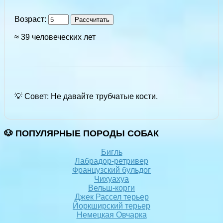
Возраст:
Рассчитать
≈ 39 человеческих лет
💡 Совет: Не давайте трубчатые кости.
🐶 ПОПУЛЯРНЫЕ ПОРОДЫ СОБАК
Бигль
Лабрадор-ретривер
Французский бульдог
Чихуахуа
Вельш-корги
Джек Рассел терьер
Йоркширский терьер
Немецкая Овчарка