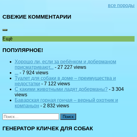
все породы
СВЕЖИЕ КОММЕНТАРИИ
Ещё
ПОПУЛЯРНОЕ!
Хорошо ли, если за ребёнком и доберманом
присматривают...
- 27 227 views
...
- 7 924 views
Туалет для собаки в доме – преимущества и
недостатки
- 7 122 views
С какими животными ладят доберманы?
- 3 304
views
Баварская горная гончая – верный охотник и
компаньон
- 2 832 views
Найти:
ГЕНЕРАТОР КЛИЧЕК ДЛЯ СОБАК