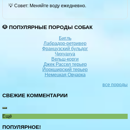
💡 Совет: Меняйте воду ежедневно.
🐶 ПОПУЛЯРНЫЕ ПОРОДЫ СОБАК
Бигль
Лабрадор-ретривер
Французский бульдог
Чихуахуа
Вельш-корги
Джек Рассел терьер
Йоркширский терьер
Немецкая Овчарка
все породы
СВЕЖИЕ КОММЕНТАРИИ
Ещё
ПОПУЛЯРНОЕ!