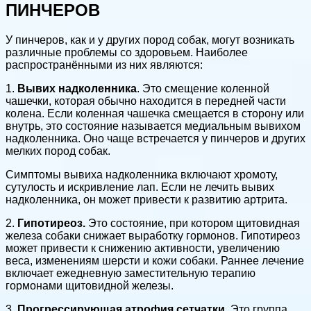
ПИНЧЕРОВ
У пинчеров, как и у других пород собак, могут возникать
различные проблемы со здоровьем. Наиболее
распространёнными из них являются:
1.
Вывих надколенника
. Это смещение коленной
чашечки, которая обычно находится в передней части
колена. Если коленная чашечка смещается в сторону или
внутрь, это состояние называется медиальным вывихом
надколенника. Оно чаще встречается у пинчеров и других
мелких пород собак.
Симптомы вывиха надколенника включают хромоту,
сутулость и искривление лап. Если не лечить вывих
надколенника, он может привести к развитию артрита.
2.
Гипотиреоз.
Это состояние, при котором щитовидная
железа собаки снижает выработку гормонов. Гипотиреоз
может привести к снижению активности, увеличению
веса, изменениям шерсти и кожи собаки. Раннее лечение
включает ежедневную заместительную терапию
гормонами щитовидной железы.
3.
Прогрессирующая атрофия сетчатки.
Это группа