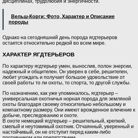
дисциплинах, трудолюбия и энергичности.
Вельш-Корги: Фото, Характер и Описание
породы
Однако на сегодняшний день порода ягдтерьеров
остается относительно редкой во всем мире.
ХАРАКТЕР ЯГДТЕРЬЕРОВ
По характеру ягдтерьер умен, вынослив, полон энергии,
надежный и общителен. Он уверен в себе, решителен,
любит угождать и получает большое удовольствие от
своей работы то ли охоты, то спорта, то другой службы.
По назначению, как уже упоминалось, ягдтерьер –
универсальная охотничья норная порода для земляной
охоты благодаря своему относительно небольшому и
компактному размеру. Они имеют врожденное влечение к
добыче, преследованию и охоте.
В охоте немецкий ягдтерьер – решительный, крепкий,
смелый и неутомимый охотник. Отчаянный, уверенный и
настойчивый, он не отступит перед каким-либо
противником или препятствием.