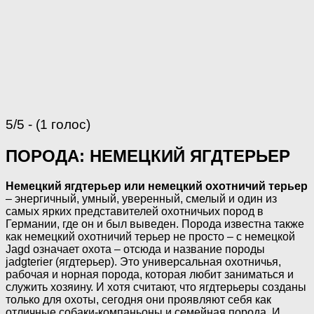
5/5 - (1 голос)
ПОРОДА: НЕМЕЦКИЙ ЯГДТЕРЬЕР
Немецкий ягдтерьер или немецкий охотничий терьер
– энергичный, умный, уверенный, смелый и один из
самых ярких представителей охотничьих пород в
Германии, где он и был выведен.
Порода известна также
как немецкий охотничий терьер не просто – с немецкой
Jagd означает охота – отсюда и название породы
jadgterier (ягдтерьер).
Это универсальная охотничья,
рабочая и норная порода, которая любит заниматься и
служить хозяину. И хотя считают, что ягдтерьеры созданы
только для охоты, сегодня они проявляют себя как
отличные собаки-компаньоны и семейная порода. И