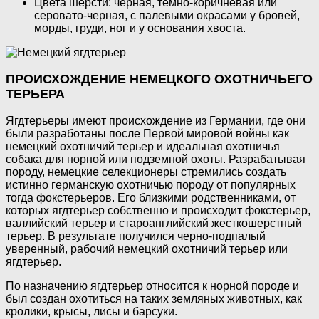
Цвета шерсти: черная, темно-коричневая или
серовато-черная, с палевыми окрасами у бровей,
морды, груди, ног и у основания хвоста.
ПРОИСХОЖДЕНИЕ НЕМЕЦКОГО ОХОТНИЧЬЕГО
ТЕРЬЕРА
Ягдтерьеры имеют происхождение из Германии, где они
были разработаны после Первой мировой войны как
немецкий охотничий терьер и идеальная охотничья
собака для норной или подземной охоты. Разрабатывая
породу, немецкие селекционеры стремились создать
истинно германскую охотничью породу от популярных
тогда фокстерьеров. Его близкими родственниками, от
которых ягдтерьер собственно и происходит фокстерьер,
валлийский терьер и староанглийский жесткошерстный
терьер. В результате получился черно-подпалый
уверенный, рабочий немецкий охотничий терьер или
ягдтерьер.
По назначению ягдтерьер относится к норной породе и
был создан охотиться на таких земляных животных, как
кролики, крысы, лисы и барсуки.