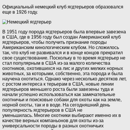
Официальный немецкий клуб ягдтерьеров образовался
еще в 1926 году.
В 1951 году порода ягдтерьеров была впервые завезена
в США, где в 1956 году был создан Американский клуб
ягдтерьеров, чтобы получить признание породы
Американским кинологическим клубом. Но сложилось
так, что клуб не развивался и в конце концов прекратил
свое существование. Поскольку в то время ягдтерьер не
стал популярным в США из-за малого количества
охотников, охотившихся на лис и других мелких норных
животных, за которыми, собственно, эта порода и была
научена охотиться. Однако через несколько десятков лет,
с ростом интереса к терьерам в США, новые линии
ягдтерьеров меньшего роста были завезены туда и
начали успешно использоваться как замечательные
охотничьи и поисковые собаки для охоты как на земле,
норной охоты, так и в воде. На сегодняшний день
популярность ягдтерьеров в США не
уменьшилась. Многие охотники выбирают именно их в
качестве верных компаньонов для охоты из-за
универсальности породы в разных охотничьих