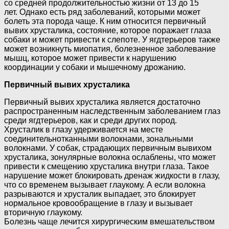
со средней продолжительностью жизни от 13 до 15
лет. Однако есть ряд заболеваний, которыми может
болеть эта порода чаще. К ним относится первичный
вывих хрусталика, состояние, которое поражает глаза
собаки и может привести к слепоте. У ягдтерьеров также
может возникнуть миопатия, болезненное заболевание
мышц, которое может привести к нарушению
координации у собаки и мышечному дрожанию.
Первичный вывих хрусталика
Первичный вывих хрусталика является достаточно
распространенным наследственным заболеванием глаз
среди ягдтерьеров, как и среди других пород.
Хрусталик в глазу удерживается на месте
соединительнотканными волокнами, зональными
волокнами. У собак, страдающих первичным вывихом
хрусталика, зонулярные волокна ослаблены, что может
привести к смещению хрусталика внутри глаза. Такое
нарушение может блокировать дренаж жидкости в глазу,
что со временем вызывает глаукому. А если волокна
разрываются и хрусталик выпадает, это блокирует
нормальное кровообращение в глазу и вызывает
вторичную глаукому.
Болезнь чаще лечится хирургическим вмешательством