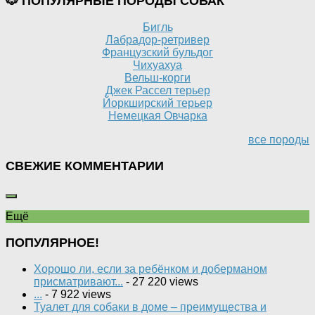
🐶 ПОПУЛЯРНЫЕ ПОРОДЫ СОБАК
Бигль
Лабрадор-ретривер
Французский бульдог
Чихуахуа
Вельш-корги
Джек Рассел терьер
Йоркширский терьер
Немецкая Овчарка
все породы
СВЕЖИЕ КОММЕНТАРИИ
Ещё
ПОПУЛЯРНОЕ!
Хорошо ли, если за ребёнком и доберманом
присматривают...
- 27 220 views
...
- 7 922 views
Туалет для собаки в доме – преимущества и