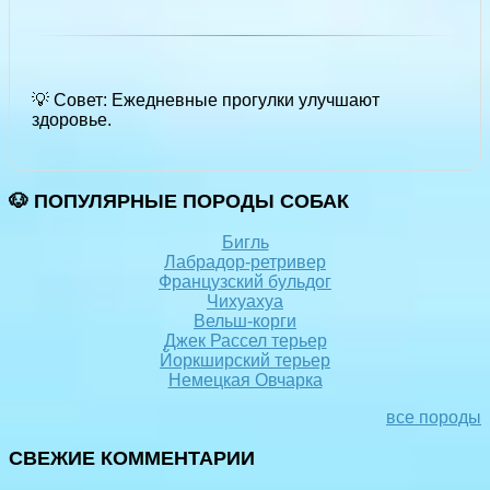
💡 Совет: Ежедневные прогулки улучшают
здоровье.
🐶 ПОПУЛЯРНЫЕ ПОРОДЫ СОБАК
Бигль
Лабрадор-ретривер
Французский бульдог
Чихуахуа
Вельш-корги
Джек Рассел терьер
Йоркширский терьер
Немецкая Овчарка
все породы
СВЕЖИЕ КОММЕНТАРИИ