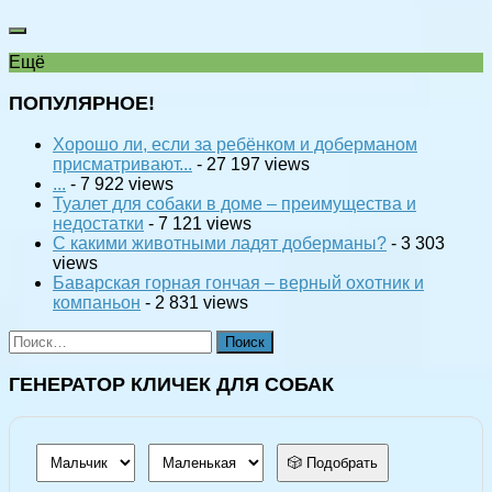
Ещё
ПОПУЛЯРНОЕ!
Хорошо ли, если за ребёнком и доберманом
присматривают...
- 27 197 views
...
- 7 922 views
Туалет для собаки в доме – преимущества и
недостатки
- 7 121 views
С какими животными ладят доберманы?
- 3 303
views
Баварская горная гончая – верный охотник и
компаньон
- 2 831 views
Найти:
ГЕНЕРАТОР КЛИЧЕК ДЛЯ СОБАК
🎲 Подобрать