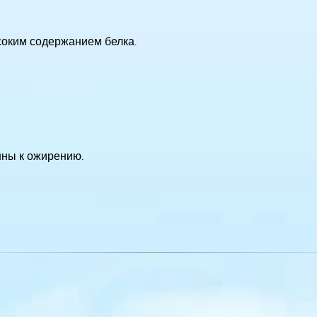
соким содержанием белка.
нны к ожирению.