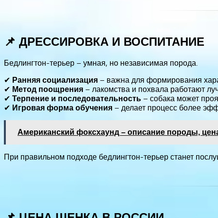
📌 ДРЕССИРОВКА И ВОСПИТАНИЕ
Бедлингтон-терьер – умная, но независимая порода.
✔
– важна для формирования хара
Ранняя социализация
✔
– лакомства и похвала работают луч
Метод поощрения
✔
– собака может проя
Терпение и последовательность
✔
– делает процесс более эф
Игровая форма обучения
Американский фоксхаунд – описание породы, цен
При правильном подходе бедлингтон-терьер станет посл
📌 ЦЕНА ЩЕНКА В РОССИИ