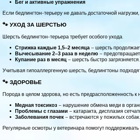
Бег и активные упражнения
Если бедлингтон-терьеру не давать достаточной нагрузки,
🐾 УХОД ЗА ШЕРСТЬЮ
Шерсть бедлингтон-терьера требует особого ухода.
– шерсть продолжает 
Стрижка каждые 1,5–2 месяца
– предотвращает
Вычесывание 2–3 раза в неделю
– шерсть быстро загрязняется.
Купание раз в месяц
Учитывая гипоаллергенную шерсть, бедлингтоны подходя
🐾 ЗДОРОВЬЕ
Порода в целом здорова, но есть предрасположенность к
– нарушение обмена меди в орган
Медная токсикоз
– катаракта, дисплазия сетчат
Проблемы с глазами
– встречаются у пожилых собак.
Заболевания почек
Регулярные осмотры у ветеринара помогут поддерживать 