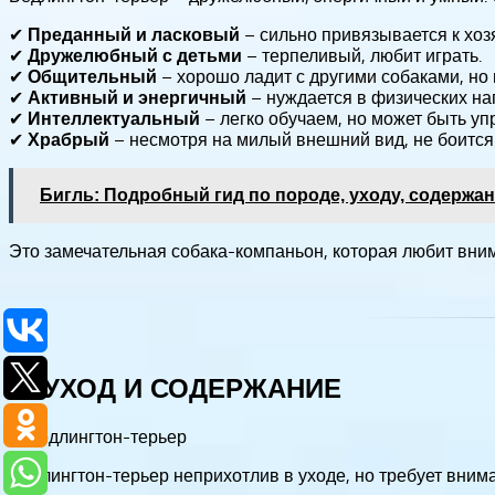
✔
– сильно привязывается к хоз
Преданный и ласковый
✔
– терпеливый, любит играть.
Дружелюбный с детьми
✔
– хорошо ладит с другими собаками, но
Общительный
✔
– нуждается в физических наг
Активный и энергичный
✔
– легко обучаем, но может быть у
Интеллектуальный
✔
– несмотря на милый внешний вид, не боится 
Храбрый
Бигль: Подробный гид по породе, уходу, содержа
Это замечательная собака-компаньон, которая любит вним
📌 УХОД И СОДЕРЖАНИЕ
Бедлингтон-терьер неприхотлив в уходе, но требует внима