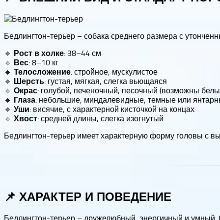
Бедлингтон-терьер – собака среднего размера с утончен
🔹
: 38–44 см
Рост в холке
🔹
: 8–10 кг
Вес
🔹
: стройное, мускулистое
Телосложение
🔹
: густая, мягкая, слегка вьющаяся
Шерсть
🔹
: голубой, печеночный, песочный (возможны бел
Окрас
🔹
: небольшие, миндалевидные, темные или янтар
Глаза
🔹
: висячие, с характерной кисточкой на концах
Уши
🔹
: средней длины, слегка изогнутый
Хвост
Бедлингтон-терьер имеет характерную форму головы с вы
📌 ХАРАКТЕР И ПОВЕДЕНИЕ
Бедлингтон-терьер – дружелюбный, энергичный и умный. 