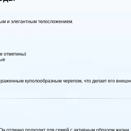
ным и элегантным телосложением.
ые отметины)
ные
раженным куполообразным черепом, что делает его внешно
Он отлично подходит для семей с активным образом жизни.