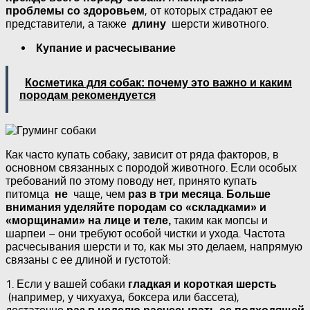
, от которых страдают ее
проблемы со здоровьем
представители, а также
шерсти животного.
длину
Купание и расчесывание
Косметика для собак: почему это важно и каким
породам рекомендуется
Как часто купать собаку, зависит от ряда факторов, в
основном связанных с породой животного. Если особых
требований по этому поводу нет, принято купать
питомца
чаще, чем
.
не
раз в три месяца
Больше
внимания уделяйте породам со «складками» и
таким как мопсы и
«морщинами» на лице и теле,
шарпеи – они требуют особой чистки и ухода. Частота
расчесывания шерсти и то, как мы это делаем, напрямую
связаны с ее длиной и густотой:
1. Если у вашей собаки
гладкая и короткая шерсть
(например, у чихуахуа, боксера или бассета),