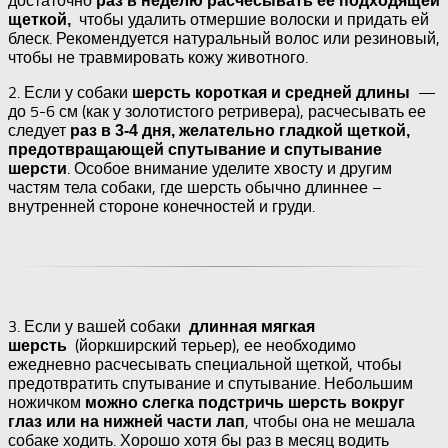
достаточно
раз в неделю расчесывать ее подходящей
чтобы удалить отмершие волоски и придать ей
щеткой,
блеск. Рекомендуется натуральный волос или резиновый,
чтобы не травмировать кожу животного.
2. Если у собаки
—
шерсть короткая и средней длины
до 5-6 см (как у золотистого ретривера), расчесывать ее
следует
раз в 3-4 дня, желательно гладкой щеткой,
предотвращающей спутывание и спутывание
. Особое внимание уделите хвосту и другим
шерсти
частям тела собаки, где шерсть обычно длиннее –
внутренней стороне конечностей и груди.
3. Если у вашей собаки
длинная мягкая
(йоркширский терьер), ее необходимо
шерсть
ежедневно расчесывать специальной щеткой, чтобы
предотвратить спутывание и спутывание. Небольшим
ножичком
можно слегка подстричь шерсть вокруг
, чтобы она не мешала
глаз или на нижней части лап
собаке ходить. Хорошо хотя бы раз в месяц водить